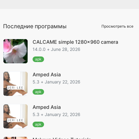
Последние программы
Просмотреть все
CALCAME simple 1280x960 camera
14.0.0 + June 28, 2026
apk
Amped Asia
5.3 + January 22, 2026
apk
Amped Asia
5.3 + January 22, 2026
apk