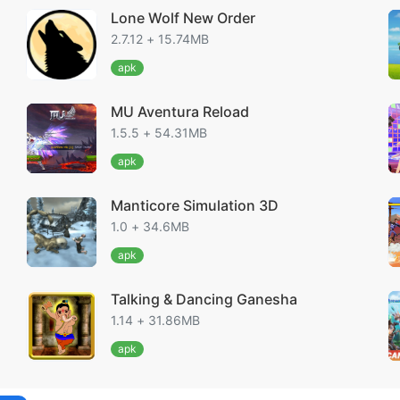
Lone Wolf New Order
2.7.12 + 15.74MB
apk
MU Aventura Reload
1.5.5 + 54.31MB
apk
Manticore Simulation 3D
1.0 + 34.6MB
apk
Talking & Dancing Ganesha
1.14 + 31.86MB
apk