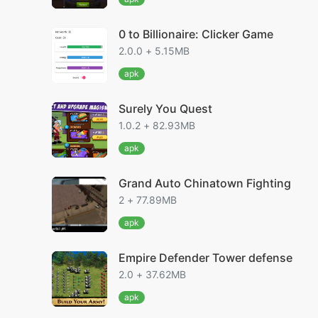
0 to Billionaire: Clicker Game
2.0.0 + 5.15MB
apk
Surely You Quest
1.0.2 + 82.93MB
apk
Grand Auto Chinatown Fighting
2 + 77.89MB
apk
Empire Defender Tower defense
2.0 + 37.62MB
apk